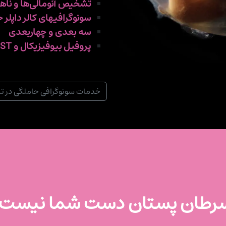
تشخیص آنومالی‌ها و ناه
سونوگرافیهای کالر داپلر 
سه بعدی و چهاربعدی
پروفیل بیوفیزیکال و NST
خدمات سونوگرافی حاملگی در تب
رطان پستان دست شما نیست.