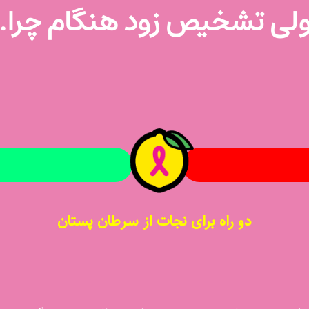
لی تشخیص زود هنگام چرا.
شخيص
ودهنگام
درمان آسان‌تر، شانس زندگی بيشتر